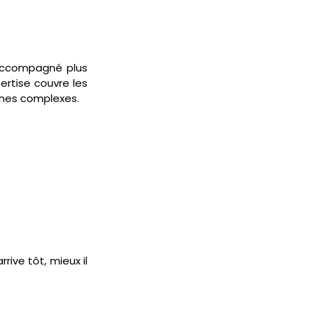
 accompagné plus 
rtise couvre les 
moines complexes.
ive tôt, mieux il 