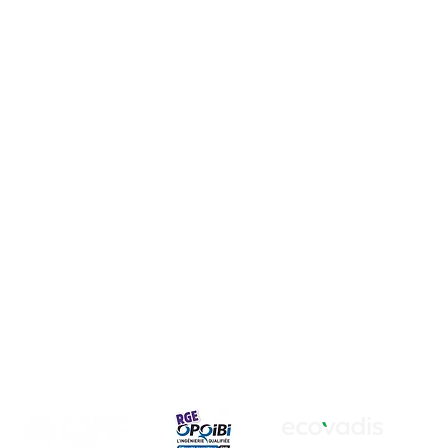
photovoltaïques ?
Nos services
Réduire sa
il indépendant
consommation
gétique visant à
énergétique
 photovoltaïque
collectivités et
Produire de l'électricité
verte
Optimiser ses coûts
Equiper son parking de
borne IRVE
Exonérer son parking de
la loi APER
Médaillé de bronze 2026