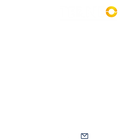
?
Terneo est un cabinet de conse
spécialisé dans la transition éner
apporter son expertise en énergie
au service des entreprises et des 
opérant dans toute la France.
Contact
96 Boulevard de Magenta
75010 Paris
06 59 73 37 99
contact@terneo.fr