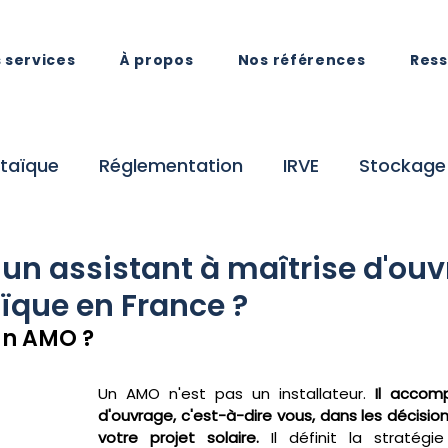
 services
À propos
Nos références
Res
taïque
Réglementation
IRVE
Stockage
tion
AMO
Actualités
Transition énerg
 un assistant à maîtrise d'ou
ïque en France ?
un AMO ?
Un AMO n'est pas un installateur. 
Il accom
d'ouvrage, c'est-à-dire vous, dans les décision
votre projet solaire.
 Il définit la stratégie