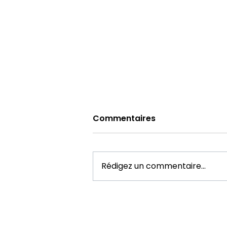
Commentaires
Rédigez un commentaire...
Comment choisir un
expert indépendant en
énergie solaire en France