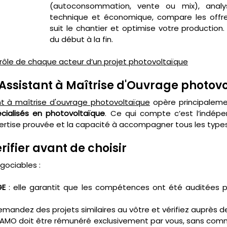
(autoconsommation, vente ou mix), analyse
technique et économique, compare les offres 
suit le chantier et optimise votre production. Il
du début à la fin.
e rôle de chaque acteur d’un projet photovoltaïque
Assistant à Maîtrise d'Ouvrage photovo
nt à maîtrise d'ouvrage photovoltaïque
cialisés en photovoltaïque
. Ce qui compte c’est l’indépe
xpertise prouvée et la capacité à accompagner tous les types
érifier avant de choisir
gociables :
GE
 : elle garantit que les compétences ont été auditées p
demandez des projets similaires au vôtre et vérifiez auprès de
 l'AMO doit être rémunéré exclusivement par vous, sans comm