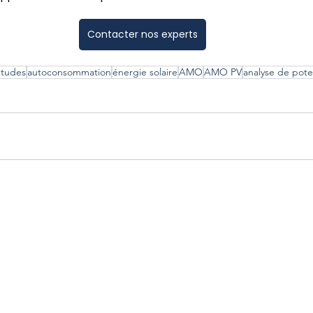
Contacter nos experts
études
autoconsommation
énergie solaire
AMO
AMO PV
analyse de pote