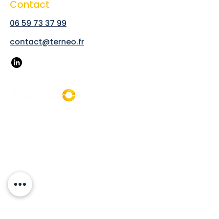
Contact
06 59 73 37 99
contact@terneo.fr
Terneo est un cabinet de conseil
indépendant spécialisé dans la
transition énergétique visant à apporter
son expertise en énergie photovoltaïque
au service des entreprises et des
collectivités et opérant dans toute la
France.
Nos services
Réduire sa consommation énergétique