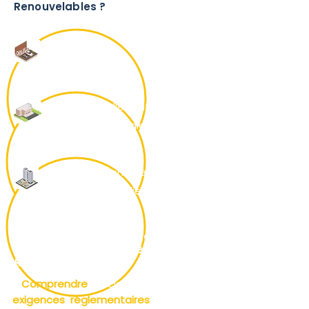
Renouvelables ?
Les gestionnaires de parkings
Les collectivités
territoriales
Les promoteurs
immobiliers
Pourquoi télécharger ce guide sur
la loi d'Accélération des Energies
Renouvelables ?
>
Comprendre
précisément les
exigences réglementaires
de la loi