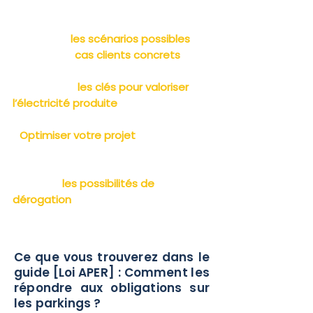
APER
>
Découvrir
les scénarios possibles
à
travers des
cas clients concrets
>
Apprendre
les clés pour valoriser
l’électricité produite
>
Optimiser votre projet
en fonction
de vos contraintes
>
Explorer
les possibilités de
dérogation
de la loi APER
Ce que vous trouverez dans le
guide [Loi APER] : Comment les
répondre aux obligations sur
les parkings ?