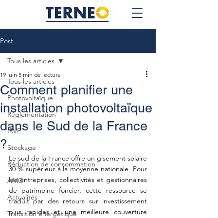
Post
Tous les articles
19 juin
5 min de lecture
Tous les articles
Comment planifier une
Photovoltaïque
installation photovoltaïque
Réglementation
dans le Sud de la France
IRVE
?
Stockage
Le sud de la France offre un gisement solaire 
Réduction de consommation
30 % supérieur à la moyenne nationale. Pour 
les entreprises, collectivités et gestionnaires 
AMO
de patrimoine foncier, cette ressource se 
Actualités
traduit par des retours sur investissement 
plus rapides et une meilleure couverture 
Transition énergétique