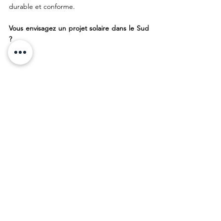
durable et conforme.
Vous envisagez un projet solaire dans le Sud 
?
Paul de Champs
 -  
Chef de projet 
photovoltaïque
Le conseil de l’expert : 
"
Dans le Sud de la France, le rendement 
solaire est excellent, mais la chaleur peut 
réduire les performances des équipements. 
Privilégiez des panneaux adaptés aux fortes 
températures et une ventilation optimale 
pour maximiser votre production sur le long 