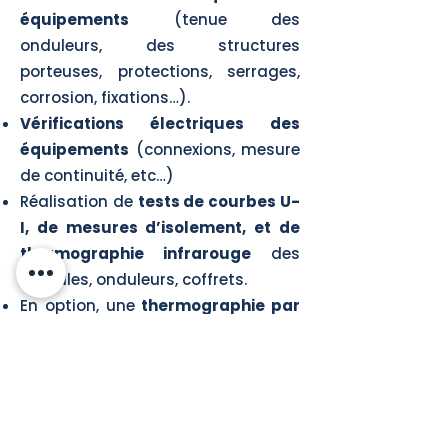
équipements
(tenue des
onduleurs, des structures
porteuses, protections, serrages,
corrosion, fixations…).
Vérifications électriques des
équipements
(connexions, mesure
de continuité, etc…)
Réalisation de
tests de courbes U-
I, de mesures d’isolement, et de
thermographie infrarouge
des
modules, onduleurs, coffrets.
En option, une
thermographie par
drone
pour identifier les points
chauds sur l’ensemble du champ
solaire.
Essais de performance comparés
aux données théoriques du