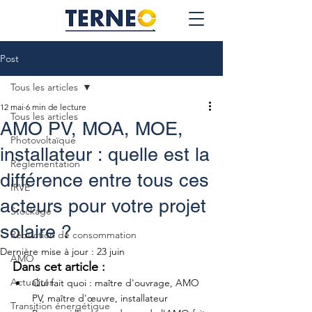
Post
Tous les articles
12 mai
6 min de lecture
Tous les articles
AMO PV, MOA, MOE,
Photovoltaïque
installateur : quelle est la
Réglementation
différence entre tous ces
IRVE
acteurs pour votre projet
Stockage
solaire ?
Réduction de consommation
Dernière mise à jour :
23 juin
AMO
Dans cet article :
Actualités
Qui fait quoi : maître d'ouvrage, AMO 
PV, maître d'œuvre, installateur
Transition énergétique