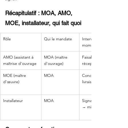
Récapitulatif : MOA, AMO, 
MOE, installateur, qui fait quoi
Rôle
Qui le mandate
Intervient à quel 
moment
AMO (assistant à 
MOA (maître 
Faisabilité → 
maîtrise d’ouvrage
d'ouvrage)
réception + suivi
MOE (maître 
MOA
Conception → 
d'œuvre)
livraison
Installateur
MOA
Signature marché 
→ mise en service