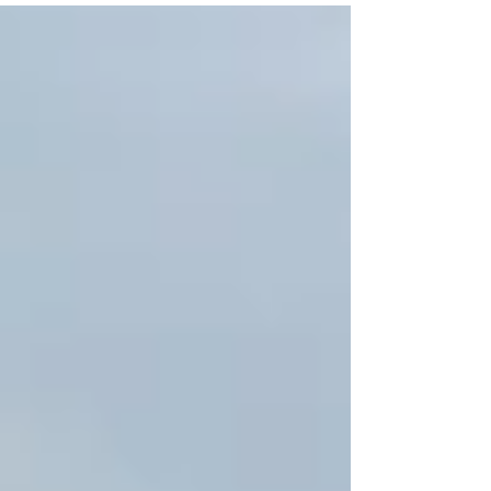
radicalement l'expérience : zéro stress de
panne, autonomie garantie, gain de temps.
C'est aussi un signal fort pour votre politique
RSE et votre marque employeur. Terneo vous
guide : dimensionnement, financement, aides
ADVENIR, tiers-investissement.