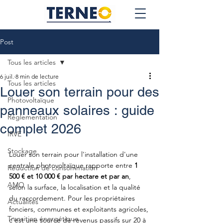
Post
Tous les articles
6 juil.
8 min de lecture
Tous les articles
Louer son terrain pour des
Photovoltaïque
panneaux solaires : guide
Réglementation
complet 2026
IRVE
Stockage
Louer son terrain pour l'installation d'une 
centrale photovoltaïque rapporte entre 
1 
Réduction de consommation
500 € et 10 000 € par hectare et par an
, 
AMO
selon la surface, la localisation et la qualité 
du raccordement. Pour les propriétaires 
Actualités
fonciers, communes et exploitants agricoles, 
Transition énergétique
c'est une source de revenus passifs sur 20 à 