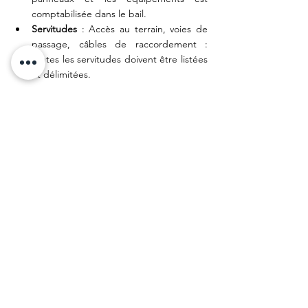
comptabilisée dans le bail.
Servitudes
 : Accès au terrain, voies de 
passage, câbles de raccordement : 
toutes les servitudes doivent être listées 
et délimitées.
6. Agrivoltaïsme : louer un 
terrain agricole pour des 
panneaux solaires
Une installation agrivoltaïque combine 
production d'électricité et activité agricole 
maintenue sous les panneaux.
Conditions légales à respecter :
Les panneaux ne peuvent couvrir plus 
de 
40 % de la surface
 de la parcelle
Une 
activité agricole doit être 