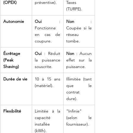
(OPEX)
préventive).
Taxes 
(TURPE).
Autonomie 
Oui
 : 
Non
 : 
Fonctionne 
Coupée si le 
en cas de 
réseau 
coupure.
tombe.
Écrêtage 
Oui
 : Réduit 
Non
 : Aucun 
(Peak 
la puissance 
effet sur la 
Shaving)
souscrite.
puissance.
Durée de vie
10 à 15 ans 
Illimitée (tant 
(matériel).
que le 
contrat 
dure).
Flexibilité
Limitée à la 
"Infinie" 
capacité 
(selon le 
installée 
fournisseur).
(kWh).