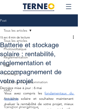
Post
Tous les articles
15 avr.
8 min de lecture
Tous les articles
Batterie et stockage
Photovoltaïque
solaire : rentabilité,
Réglementation
réglementation et
IRVE
accompagnement de
Stockage
votre projet
Réduction de consommation
Dernière mise à jour :
6 mai
AMO
Vous avez compris les 
fondamentaux du 
Actualités
stockage
 solaire et souhaitez maintenant 
évaluer la rentabilité de votre projet, mieux 
Transition énergétique