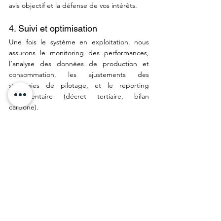
avis objectif et la défense de vos intérêts.
4. Suivi et optimisation
Une fois le système en exploitation, nous 
assurons le monitoring des performances, 
l’analyse des données de production et 
consommation, les ajustements des 
stratégies de pilotage, et le reporting 
réglementaire (décret tertiaire, bilan 
carbone).
Batterie pour panneaux 
photovoltaïque et bornes de 
recharge (IRVE) : le trio 
gagnant
Le développement de la mobilité électrique 
crée un cas d’usage stratégique pour la 