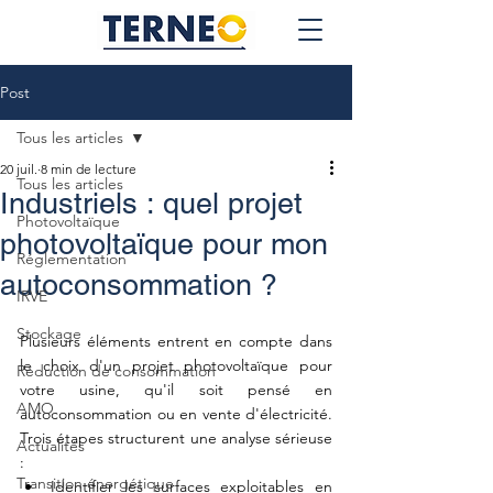
Post
Tous les articles
20 juil.
8 min de lecture
Tous les articles
Industriels : quel projet
Photovoltaïque
photovoltaïque pour mon
Réglementation
autoconsommation ?
IRVE
Stockage
Plusieurs éléments entrent en compte dans 
le choix d'un projet photovoltaïque pour 
Réduction de consommation
votre usine, qu'il soit pensé en 
AMO
autoconsommation ou en vente d'électricité. 
Trois étapes structurent une analyse sérieuse 
Actualités
:
Transition énergétique
Identifier les surfaces exploitables en 