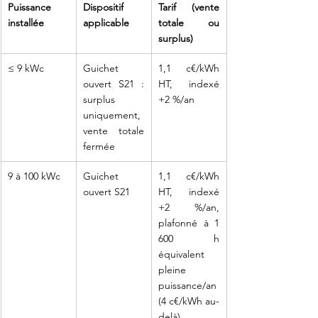
Puissance 
Dispositif 
Tarif (vente 
installée
applicable
totale ou 
surplus)
≤ 9 kWc
Guichet 
1,1 c€/kWh 
ouvert S21 : 
HT, indexé 
surplus 
+2 %/an
uniquement, 
vente totale 
fermée
9 à 100 kWc
Guichet 
1,1 c€/kWh 
ouvert S21
HT, indexé 
+2 %/an, 
plafonné à 1 
600 h 
équivalent 
pleine 
puissance/an 
(4 c€/kWh au-
delà)